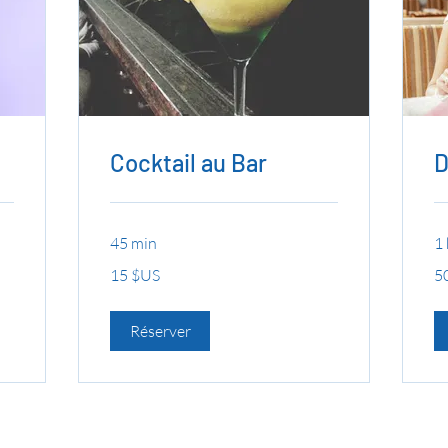
Cocktail au Bar
D
45 min
1 
15
50
15 $US
5
dollars
dol
des
de
États-
Éta
Unis
Un
Réserver