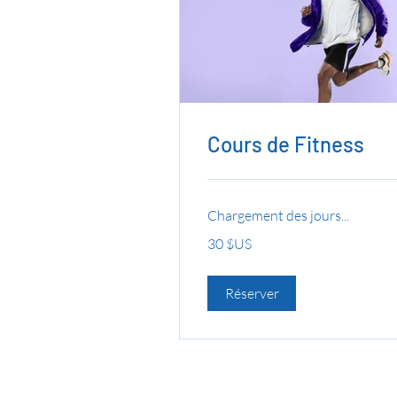
Cours de Fitness
Chargement des jours...
30
30 $US
dollars
des
États-
Unis
Réserver